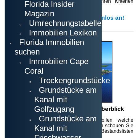
Immobilie auf den Markt kommt und Ihren Kriterien
Florida Insider
entspricht.
Magazin
Melden Sie sich jetzt hier kostenlos an!
Umrechnungstabellen
Immobilien Lexikon
Florida Immobilien
suchen
Immobilien Cape
Coral
Trockengrundstücke
Grundstücke am
Kanal mit
Golfzugang
Florida Immobilien im Schnellüberblick
Grundstücke am
Sollten Sie einfach mal schnuppern wollen, welche
Objekte es in unserer Region so gibt, dann schauen Sie
Kanal mit
sich die nach Städten vorausgewerteten Bestandslisten
Frischwasser
an.