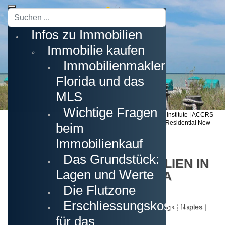
Suchen
...
Infos zu Immobilien
Immobilie kaufen
Immobilienmakler
Florida und das
MLS
Wichtige Fragen
Staatl. gepr. Immobilienmaker | GRI (Graduate of Realtor Institute | ACCRS
(Accredited Cape Coral Residential Specialist | RCNS (Residential New
beim
Construction Specialist)
Immobilienkauf
Das Grundstück:
ERSTKLASSIGE IMMOBILIEN IN
Lagen und Werte
SÜDWESTFLORIDA
Die Flutzone
Erschliessungskosten
Cape Coral | Fort Myers | Estero | Bonita Springs | Naples |
Sanibel Island & Captiva Island
für das