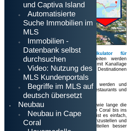
und Captiva Island
Automatisierte
Suche Immobilien im
MLS
Immobilien -
Datenbank selbst
Unser neuer vollautomatischer
Kalkulator für
durchsuchen
Bootsfahrzeiten
. Distanzen und Fahrzeiten werden
berechnet, ausgehend von einer Adresse mit Kanallage
Video: Nutzung des
und Golfzugang in Cape Coral zu mehreren Destinationen
in Lee County.
MLS Kundenportals
Begriffe im MLS auf
Die Reiseziele können flexibel gewählt werden und
beinhalten ausser Inseln auch Strände, Restaurants und
deutsch übersetzt
Bars.
Neubau
Viele Interessenten stellen oft die Frage, wie lange die
Fahrtzeiten innerhalb der Kanäle von Cape Coral bis ins
Neubau in Cape
offene Wasser betragen. Mit diesem Tool ist es einfach,
Coral
einen Vergleich verschiedene Immobilien anzustellen und
somit die Lagen in verschiedenen Stadtteilen besser