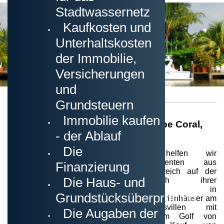
Stadtwassernetz
Kaufkosten und
Unterhaltskosten
der Immobilie,
Versicherungen
und
Grundsteuern
Immobilie kaufen
Gulf Gateway Realty, Inc. in Cape Coral,
- der Ablauf
Florida
Die
Seit 2009 helfen wir
Immobilieninteressenten aus
Finanzierung
aller Welt erfolgreich auf der
Die Haus- und
Suche nach ihrer
Traumimmobilie in
Grundstücksüberprüfung
Südwestflorida.
Ferienhäuser am
Wasser, Luxusvillen mit
Die Augaben der
Bootszugang zum Golf von