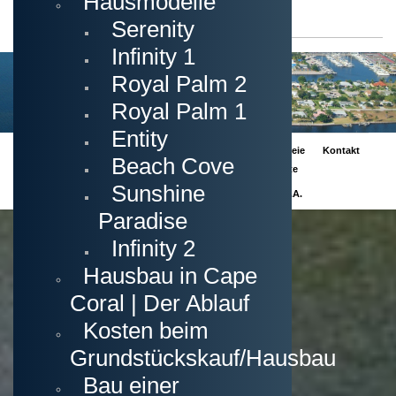
Hausmodelle
einordnen zu können.
Serenity
Infinity 1
Ankauf | Verkauf | Beratung
Royal Palm 2
Grundstücke | Neubau
Häuser | Wohnungen
Royal Palm 1
Investments
Entity
Impressum
Datenschutz
Recht auf
Barrierefreie
Kontakt
Beach Cove
Löschung
Webseite
Sunshine
Copyright © 2008-2023
Markus Hartwich, P.A.
Paradise
Infinity 2
Hausbau in Cape
Coral | Der Ablauf
Kosten beim
Grundstückskauf/Hausbau
Bau einer