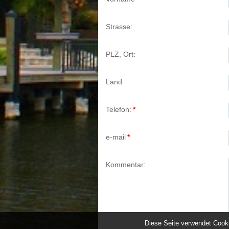
Strasse:
PLZ, Ort:
Land
Telefon:
*
e-mail
*
Kommentar:
Diese Seite verwendet Cook