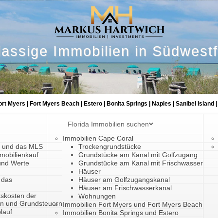
lassige Immobilien in Südwestf
ort Myers | Fort Myers Beach | Estero | Bonita Springs | Naples | Sanibel Island |
Florida Immobilien suchen
Immobilien Cape Coral
a und das MLS
Trockengrundstücke
mobilienkauf
Grundstücke am Kanal mit Golfzugang
und Werte
Grundstücke am Kanal mit Frischwasser
Häuser
 das
Häuser am Golfzugangskanal
Häuser am Frischwasserkanal
tskosten der
Wohnungen
en und Grundsteuern
Immobilien Fort Myers und Fort Myers Beach
lauf
Immobilien Bonita Springs und Estero