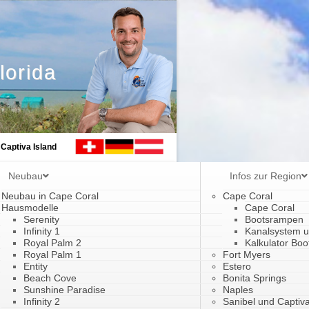
lorida
 Captiva Island
Neubau
Infos zur Region
Neubau in Cape Coral
Cape Coral
Hausmodelle
Cape Coral
Serenity
Bootsrampen
Infinity 1
Kanalsystem 
Royal Palm 2
Kalkulator Boo
Royal Palm 1
Fort Myers
Entity
Estero
Beach Cove
Bonita Springs
Sunshine Paradise
Naples
Infinity 2
Sanibel und Captiva