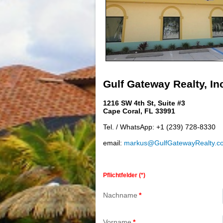
Gulf Gateway Realty, In
1216 SW 4th St, Suite #3
Cape Coral, FL 33991
Tel. / WhatsApp: +1 (239) 728-8330
email:
markus@GulfGatewayRealty.c
Pflichtfelder (*)
Nachname
*
Vorname
*