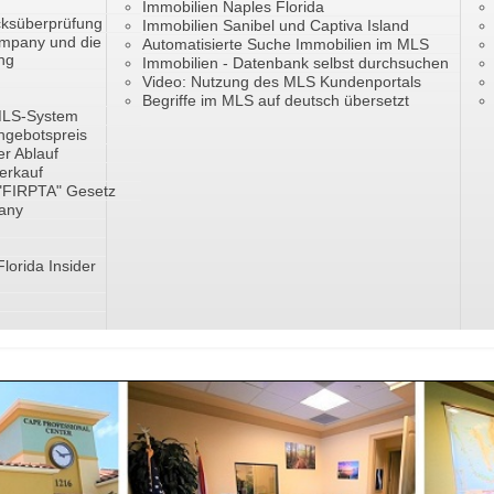
Immobilien Naples Florida
cksüberprüfung
Immobilien Sanibel und Captiva Island
ompany und die
Automatisierte Suche Immobilien im MLS
ng
Immobilien - Datenbank selbst durchsuchen
Video: Nutzung des MLS Kundenportals
Begriffe im MLS auf deutsch übersetzt
 MLS-System
ngebotspreis
er Ablauf
erkauf
 "FIRPTA" Gesetz
pany
Florida Insider