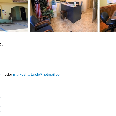
c.
om
oder
markushartwich@hotmail.com