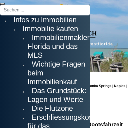
Suchen
...
Infos zu Immobilien
Immobilie kaufen
Immobilienmakler
Erstklassige Immobilien in Südwestflorida
Florida und das
MLS
Wichtige Fragen
beim
Immobilienkauf
Cape Coral | Fort Myers | Fort Myers Beach | Estero | Bonita Springs | Naples |
Das Grundstück:
Sanibel Island | Captiva Island
Lagen und Werte
Die Flutzone
Erschliessungskosten
Automatische Berechnung der Bootsfahrzeit
für das