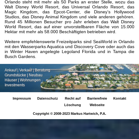
Orlando steht mit mehr als 50 Parks an erster Stelle, wozu das
Walt Disney World Resort, das Universal Orlando Resort, das
Magic Kingdom, das Epcot-Center, die Disney’s Hollywood
Studios, das Disney Animal Kingdom und viele anderen gehören.
Rund 45 Millionen Besucher pro Jahr erleben das Walt Disney
World Resort, das auf einer unvorstellbaren Fläche von 15.000
Hektar mit mehr als 58.000 Beschäftigten betrieben wird.
Weitere empfehlenswerte Freizeitparks sind SeaWorld in Orlando
mit den Wasserparks Aquatica und Discovery Cove oder auch das
in Winter Haven angelegte Legoland Florida und in Tampa die
Busch Gardens.
Ankauf | Verkauf | Beratung
Grundstücke | Neubau
Häuser | Wohnungen
Investments
Impressum
Datenschutz
Recht auf
Barrierefreie
Kontakt
Löschung
Webseite
Copyright © 2008-2023
Markus Hartwich, P.A.