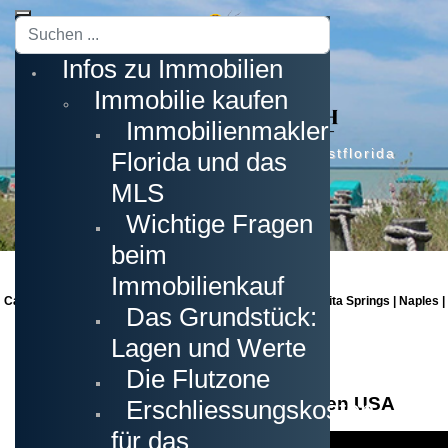
Suchen
...
Infos zu Immobilien
Immobilie kaufen
Immobilienmakler
Erstklassige Immobilien in Südwestflorida
Florida und das
MLS
Wichtige Fragen
beim
Immobilienkauf
Cape Coral | Fort Myers | Fort Myers Beach | Estero | Bonita Springs | Naples |
Das Grundstück:
Sanibel Island | Captiva Island
Lagen und Werte
Die Flutzone
Florida - Der Sonnenstaat in den USA
Erschliessungskosten
für das