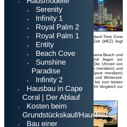
Hausmodelle
Serenity
Infinity 1
Royal Palm 2
Royal Palm 1
Der grösste Teil Floridas gehört zur Eastern-Standard-Time Zone
(EST), der Unterschied zur mitteleuropäischen Zeit (MEZ) liegt
Entity
bei sechs Stunden zurück.
Beach Cove
Der westliche Teil von Florida und Städte wie Panama Beach und
Pensacola gehören zur Central-Time-Zone und liegen zur
Sunshine
mitteleuropäischen Zeit sieben Stunden zurück. Die Uhrzeit von
Mitternacht bis 12 Uhr mittags wird mit a.m. (ante meridiem) und
Paradise
die Uhrzeit von 12:01 bis 23:59 wird mit p.m. (post meridiem)
bezeichnet. Auch in Florida gibt es die Sommer- und Winterzeit.
Infinity 2
Die Sommerzeit gilt vom ersten Sonntag im April bis zum letzten
Hausbau in Cape
Sonntag im Oktober, was teilweise leicht differiert Im Vergleich zur
Zeitumstellung in Deutschland.
Coral | Der Ablauf
Kosten beim
Grundstückskauf/Hausbau
Bau einer