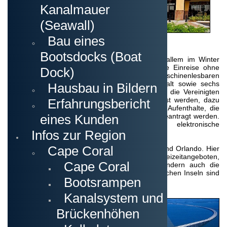
Kanalmauer
(Seawall)
Bau eines
Klima
Bootsdocks (Boat
Das Klima in Florida ist recht angenehm, vor allem im Winter
genießt man ausserordentlich milde Tage. Eine Einreise ohne
Dock)
Visum ist möglich, wenn man im Besitz des maschinenlesbaren
Reisepasses ist. Dieser sollte für den Aufenthalt sowie sechs
Hausbau in Bildern
weitere Monate gültig sein. Bei der Einreise in die Vereinigten
Staaten müssen die biometrischen Daten erfasst werden, dazu
Erfahrungsbericht
gehören die Fingerabdrücke und ein Foto. Für Aufenthalte, die
eines Kunden
länger als 90 Tage andauern muss ein Visum beantragt werden.
Für alle Touristen gilt das elektronische
Infos zur Region
Reisegenehmigungssystem, auch ESTA genannt.
Cape Coral
Die bekanntesten Städte in Florida sind Miami und Orlando. Hier
gibt es nicht nur eine Vielzahl an Freizeitangeboten,
Cape Coral
Sehenswürdigkeiten und Vergnügungsparks sondern auch die
Möglichkeit auf Kreuzfahrt zu gehen. Die karibischen Inseln sind
Bootsrampen
schnell zu erreichen.
Kanalsystem und
Urlaub
Brückenhöhen
Viele
Menschen