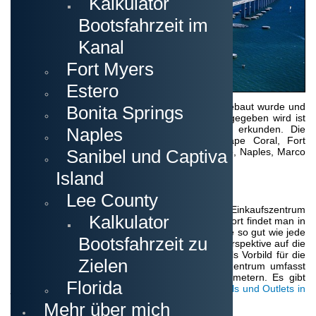
Kalkulator
kommen nicht
nur zum
Bootsfahrzeit im
Urlaubmachen
in den
Kanal
Sonnenstaat,
sondern
Fort Myers
nutzen die
Temperaturen
Estero
auch für das
Überwintern. Ein Zweithaus, das gekauft oder gebaut wurde und
Bonita Springs
den Rest der Zeit in eine rentable Vermietung gegeben wird ist
somit die perfekte Heimbasis, um Florida zu erkunden. Die
Naples
beliebtesten Städte in Südwestflorida sind Cape Coral, Fort
Sanibel und Captiva
Myers, Fort Myers Beach, Bonita Springs, Estero, Naples, Marco
Island und Sanibel sowie Captiva Island.
Island
Shopping Malls und Outlets
Lee County
Als die grösste Outlet-Mall der Welt gilt das Einkaufszentrum
Kalkulator
Sawgrass Mills in Sunrise bei Fort Lauderdale. Dort findet man in
mehr als 500 Geschäften auf klimatisierter Fläche so gut wie jede
Bootsfahrzeit zu
erdenkliche Marke. Schaut man aus der Vogelperspektive auf die
Mall, so wird das Bild eines Alligators klar, der als Vorbild für die
Zielen
Form diente. Der gesamte Koloss an Einkaufszentrum umfasst
eine Fläche von sagenhaften 221.000 Quadratmetern. Es gibt
Florida
jedoch noch eine Vielzahl mehr an
Shopping Malls und Outlets in
Florida
.
Mehr über mich