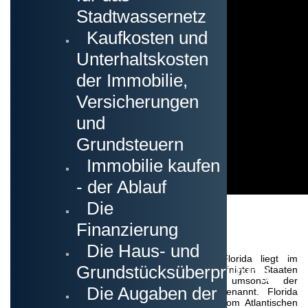
Stadtwassernetz
Kaufkosten und
Unterhaltskosten
der Immobilie,
Versicherungen
und
Grundsteuern
Immobilie kaufen
- der Ablauf
Die
Finanzierung
Florida
Die Haus- und
Der Bundesstaat Florida liegt im
Grundstücksüberprüfung
Südosten der Vereinigten Staaten
und wird nicht umsonst der
Die Augaben der
“Sunshine State” genannt. Florida
wird als Halbinsel vom Atlantischen