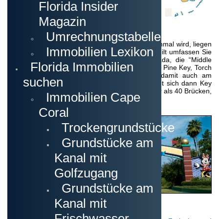
Florida Insider
Magazin
Umrechnungstabellen
Am südlichen Zipfel, wo der Landbereich sehr schmal wird, liegen
Immobilien Lexikon
die „Florida Keys“. Von oben nach unten aufgeteilt umfassen Sie
die “Upper Keys” mit Key Largo und Islamorada, die “Middle
Florida Immobilien
Keys” mit Marathon und die “Lower Keys” mit Big Pine Key, Torch
und Sugarloaf Key. Am Ende der Keys und damit auch am
suchen
südlichsten Punkt der kontinentalen USA befindet sich dann Key
West – auf dem Weg dorthin überquert man mehr als 40 Brücken,
Immobilien Cape
die die Keys miteinander verbinden.
Coral
Trockengrundstücke
Grundstücke am
Kanal mit
Golfzugang
Grundstücke am
Kanal mit
Attraktionen
Frischwasser