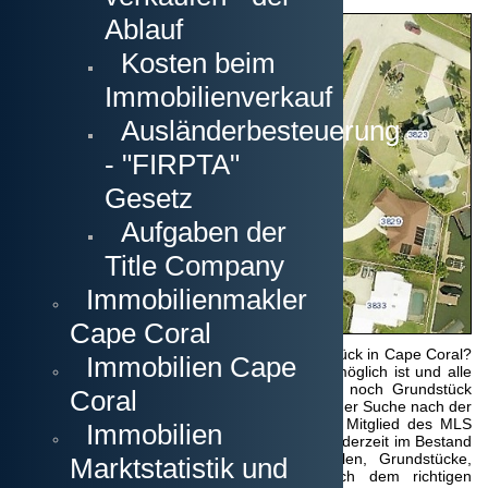
Ablauf
Kosten beim
Immobilienverkauf
Ausländerbesteuerung
- "FIRPTA"
Gesetz
Aufgaben der
Title Company
Immobilienmakler
Cape Coral
Grundstück:
Besitzen Sie bereits ein Grundstück in Cape Coral?
Immobilien Cape
Dann klären wir, ob beabsichtigte Bebauung möglich ist und alle
notwendigen Details geklärt sind. Sollten Sie noch Grundstück
Coral
kaufen müssen, dann unterstützen wir Sie bei der Suche nach der
Lage, die Ihre Vorstellungen trifft. Da wir als Mitglied des MLS
Immobilien
(Multiple Listing Service) den Zugriff auf
ALLE
derzeit im Bestand
befindlichen Immobilien haben (Häuser, Villen, Grundstücke,
Marktstatistik und
Wohnungen, etc.), können wir gezielt nach dem richtigen