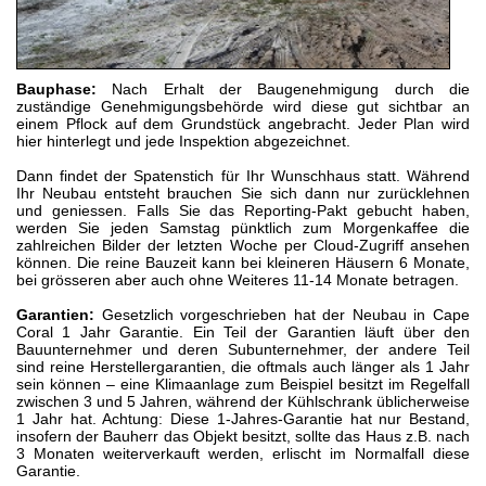
Bauphase:
Nach Erhalt der Baugenehmigung durch die
zuständige Genehmigungsbehörde wird diese gut sichtbar an
einem Pflock auf dem Grundstück angebracht. Jeder Plan wird
hier hinterlegt und jede Inspektion abgezeichnet.
Dann findet der Spatenstich für Ihr Wunschhaus statt. Während
Ihr Neubau entsteht brauchen Sie sich dann nur zurücklehnen
und geniessen. Falls Sie das Reporting-Pakt gebucht haben,
werden Sie jeden Samstag pünktlich zum Morgenkaffee die
zahlreichen Bilder der letzten Woche per Cloud-Zugriff ansehen
können. Die reine Bauzeit kann bei kleineren Häusern 6 Monate,
bei grösseren aber auch ohne Weiteres 11-14 Monate betragen.
Garantien:
Gesetzlich vorgeschrieben hat der Neubau in Cape
Coral 1 Jahr Garantie. Ein Teil der Garantien läuft über den
Bauunternehmer und deren Subunternehmer, der andere Teil
sind reine Herstellergarantien, die oftmals auch länger als 1 Jahr
sein können – eine Klimaanlage zum Beispiel besitzt im Regelfall
zwischen 3 und 5 Jahren, während der Kühlschrank üblicherweise
1 Jahr hat. Achtung: Diese 1-Jahres-Garantie hat nur Bestand,
insofern der Bauherr das Objekt besitzt, sollte das Haus z.B. nach
3 Monaten weiterverkauft werden, erlischt im Normalfall diese
Garantie.