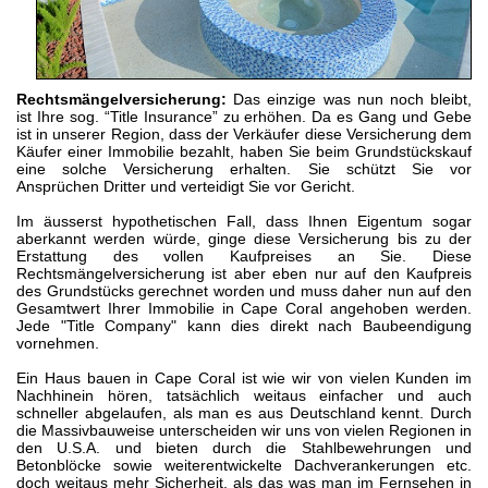
Rechtsmängelversicherung:
Das einzige was nun noch bleibt,
ist Ihre sog. “Title Insurance” zu erhöhen. Da es Gang und Gebe
ist in unserer Region, dass der Verkäufer diese Versicherung dem
Käufer einer Immobilie bezahlt, haben Sie beim Grundstückskauf
eine solche Versicherung erhalten. Sie schützt Sie vor
Ansprüchen Dritter und verteidigt Sie vor Gericht.
Im äusserst hypothetischen Fall, dass Ihnen Eigentum sogar
aberkannt werden würde, ginge diese Versicherung bis zu der
Erstattung des vollen Kaufpreises an Sie. Diese
Rechtsmängelversicherung ist aber eben nur auf den Kaufpreis
des Grundstücks gerechnet worden und muss daher nun auf den
Gesamtwert Ihrer Immobilie in Cape Coral angehoben werden.
Jede "Title Company" kann dies direkt nach Baubeendigung
vornehmen.
Ein Haus bauen in Cape Coral ist wie wir von vielen Kunden im
Nachhinein hören, tatsächlich weitaus einfacher und auch
schneller abgelaufen, als man es aus Deutschland kennt. Durch
die Massivbauweise unterscheiden wir uns von vielen Regionen in
den U.S.A. und bieten durch die Stahlbewehrungen und
Betonblöcke sowie weiterentwickelte Dachverankerungen etc.
doch weitaus mehr Sicherheit, als das was man im Fernsehen in