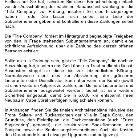
Einfluss auf Sie hat, schicken Sie diese Benachrichtung einfach
vor der Ausschüttung der nächsten Bauabschnittszahlung an die
"Title Company" zur Prüfung, insofern Sie dies hinzugezogen
haben - oder Sie lassen sich selber eine Liste der
Subunternehmer geben und kontrollieren diese Zahlungen selbst
nach.
Die "Title Company" fordert im Hintergrund beglaubigte Freigaben
von den in Frage stehenden Subunternehmern an, damit eine
schriftliche Aufzeichnung über die Zahlung des derzeit offenen
Betrages existiert.
Sollte alles in Ordnung sein, gibt die "Title Company" die nächste
Auszahlung frei, insofern das Geld über ein Treuhandkonto fliesst.
Ansonsten stoppt sie diese bis zur letztendlichen Klärung.
Normalerweise dient dies zur Absicherung der grösseren
Lieferanten oder Dienstleister, kann aber wenn der Kunde gewillt
ist einen weiteren Aufpreis zu zahlen, auf kleinere Lieferanten und
Subunternehmer ausgeweitet werden. Somit ist eine weitere
Sicherheit eingebaut, damit Sie in 6.000 km entspannt Ihren
Neubau in Cape Coral verfolgen ruhig schlafen können.
In Anhängen finden Sie die finalen Architektenpläne inklusive der
Front- Seiten- und Rückansichten der Villa in Cape Coral, den
Grundriss, den Elektrikplan, die Dachkonstruktion (auch “Truss
Engineering” genannt), die strukturellen Spezifikationen, den
Poolplan sowie die Bauleistungsbeschreibung. Auch die
Kosten
des Grundmodells und etwaiger Upgrades sind aufgezeigt.