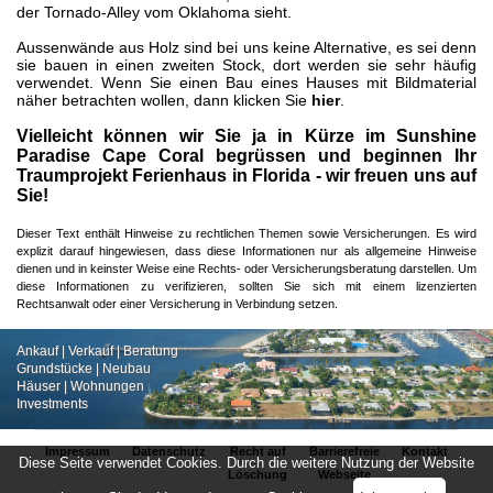
der Tornado-Alley vom Oklahoma sieht.
Aussenwände aus Holz sind bei uns keine Alternative, es sei denn
sie bauen in einen zweiten Stock, dort werden sie sehr häufig
verwendet. Wenn Sie einen Bau eines Hauses mit Bildmaterial
näher betrachten wollen, dann klicken Sie
hier
.
Vielleicht können wir Sie ja in Kürze im Sunshine
Paradise Cape Coral begrüssen und beginnen Ihr
Traumprojekt Ferienhaus in Florida - wir freuen uns auf
Sie!
Dieser Text enthält Hinweise zu rechtlichen Themen sowie Versicherungen. Es wird
explizit darauf hingewiesen, dass diese Informationen nur als allgemeine Hinweise
dienen und in keinster Weise eine Rechts- oder Versicherungsberatung darstellen. Um
diese Informationen zu verifizieren, sollten Sie sich mit einem lizenzierten
Rechtsanwalt oder einer Versicherung in Verbindung setzen.
Ankauf | Verkauf | Beratung
Grundstücke | Neubau
Häuser | Wohnungen
Investments
Impressum
Datenschutz
Recht auf
Barrierefreie
Kontakt
Diese Seite verwendet Cookies. Durch die weitere Nutzung der Website
Löschung
Webseite