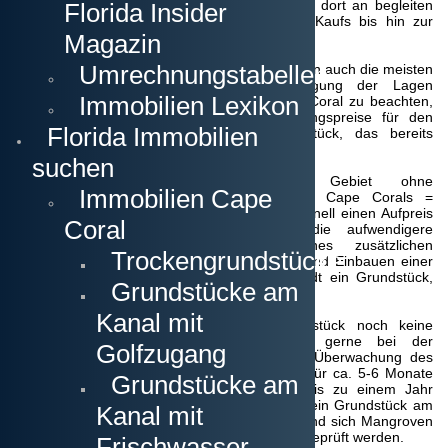
Grundstück für Ihr Bauvorhaben suchen. Von dort an begleiten
Florida Insider
wir Sie bei der kompletten Abwicklung des Kaufs bis hin zur
Magazin
letztendlichen Eigentumsübertragung.
Umrechnungstabellen
Dies kann alles aus der Ferne geschehen, wenn auch die meisten
Kunden zumindest vor Ort die Besichtigung der Lagen
Immobilien Lexikon
vornehmen möchten. Es ist speziell in Cape Coral zu beachten,
dass die Bauunternehmer Ihre Vermarktungspreise für den
Florida Immobilien
Neubau eines Hauses auf einem Grundstück, das bereits
Stadtwasseranschluss besitzt, definieren.
suchen
Sollten Sie demnach in einem Gebiet ohne
Immobilien Cape
Stadtwasserversorgung (primär der Norden Cape Corals =
Brunnenwasser) bauen wollen, kann dies schnell einen Aufpreis
Coral
von über $35.000 verursachen durch die aufwendigere
Ingenieursarbeit und den Einbau eines zusätzlichen
Trockengrundstücke
Drainagefelds, dem Bohren eines Brunnens und Einbauen einer
Sickergrube. Kaufen Sie im Süden der Stadt ein Grundstück,
Grundstücke am
bleibt Ihnen dieser Aufwand erspart.
Kanal mit
Seawall - Kanalmauer:
Sollte das Grundstück noch keine
Kanalmauer
besitzen, helfen wir Ihnen gerne bei der
Golfzugang
Beauftragung eines Unternehmers und der Überwachung des
Bauvorgangs. Zeitlich gesehen sollten Sie dafür ca. 5-6 Monate
Grundstücke am
einrechnen. In seltenen Fällen kann dies bis zu einem Jahr
dauern. Dies ist aber nur der Fall, wenn Sie ein Grundstück am
Kanal mit
Salzwasserkanal kaufen, an dessen Wasserrand sich Mangroven
befinden. Dies kann beim Kauf jedoch vorher geprüft werden.
Frischwasser