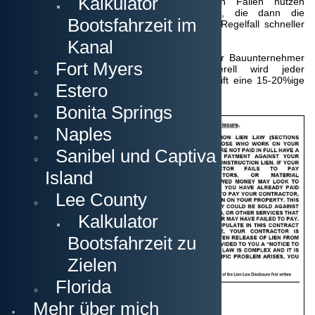
Kalkulator
erfolgreich abgenommen wurde. In vielen Fällen nutzen
Bauunternehmer auch private Inspektoren, die dann die
Bootsfahrzeit im
Bestätigung an die Stadt übermitteln und im Regelfall schneller
sind.
Kanal
Hier ist auch die Anzahlung vermerkt, die der Bauunternehmer
Fort Myers
normalerweise von Ihnen erhält. Generell wird jeder
Bauunternehmer in Cape Coral bei Unterschrift eine 15-20%ige
Estero
Anzahlung verlangen, um starten zu können.
Bonita Springs
"Construction
Lien
Naples
Disclosure"
für das
Sanibel und Captiva
"Florida Lien
Law":
In
Island
Florida existiert
ein
Lee County
Kalkulator
Bootsfahrzeit zu
Zielen
Florida
Mehr über mich