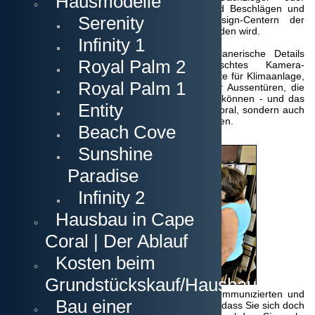
Hausmodelle
Pflastersteinfarbe, Design von Armaturen und Beschlägen und
Serenity
vieles mehr, was meistens in den Design-Centern der
Bauunternehmer oder Subunternehmer stattfinden wird.
Infinity 1
Desweiteren werden hier auch weitere planerische Details
Royal Palm 2
berücksichtigt, wie z.B. ein gewünschtes Kamera-
Überwachungssystem, fernsteuerbare Elemente für Klimaanlage,
Royal Palm 1
Poolheizung, Licht, Strom im Generellen oder Aussentüren, die
per GSM-Karte wireless geschlossen werden können - und das
Entity
nicht nur von Ihrer Hausverwaltung in Cape Coral, sondern auch
von Ihnen, egal wo Sie sich auf der Welt befinden.
Beach Cove
Sunshine
Paradise
Infinity 2
Hausbau in Cape
Coral | Der Ablauf
Kosten beim
Grundstückskauf/Hausbau
Kalkulation der Upgrades:
Trotz der klar kommunizierten und
Bau einer
preislich festgelegten Materialien kann es sein, dass Sie sich doch