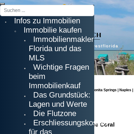
Suchen
...
Infos zu Immobilien
Immobilie kaufen
Immobilienmakler
Erstklassige Immobilien in Südwestflorida
Florida und das
MLS
Wichtige Fragen
beim
Immobilienkauf
Cape Coral | Fort Myers | Fort Myers Beach | Estero | Bonita Springs | Naples |
Das Grundstück:
Sanibel Island | Captiva Island
Lagen und Werte
Die Flutzone
Erschliessungskosten
Der Ablauf eines Neubaus in Cape Coral
für das