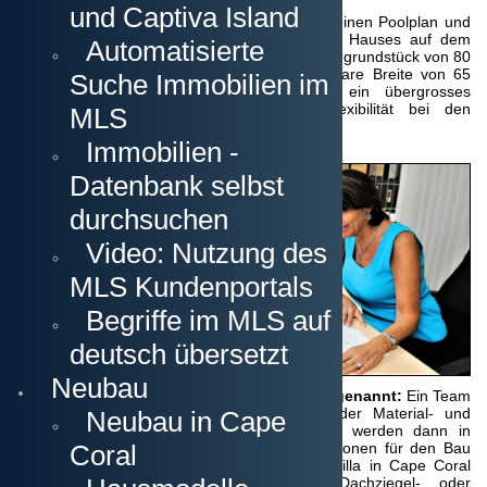
und Captiva Island
Dieser umfasst mindestens einen Grundriss, einen Poolplan und
einen Site Plan, auf dem Sie die Lage des Hauses auf dem
Automatisierte
Grundstück sehen können. Auf einem Standardgrundstück von 80
Fuss Breite haben Sie eine maximal bebaubare Breite von 65
Suche Immobilien im
Fuss zur Verfügung. Sollten Sie jedoch ein übergrosses
Grundstück kaufen, haben Sie mehr Flexibilität bei den
MLS
Dimensionen des Hauses.
Immobilien -
Datenbank selbst
durchsuchen
Video: Nutzung des
MLS Kundenportals
Begriffe im MLS auf
deutsch übersetzt
Neubau
Bemusterung, oder auch “color selection” genannt:
Ein Team
aus erfahrenen Planern begleitet Sie bei der Material- und
Neubau in Cape
Farbauswahl. In Zusammenarbeit mit Ihnen werden dann in
maximal 2 Tagen alle notwendigen Spezifikationen für den Bau
Coral
und die Ausstattung Ihres neuen Hauses / Villa in Cape Coral
definiert. Dazu gehören Bodenbeläge, Dachziegel- oder