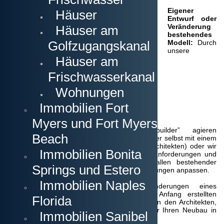
Eigener
Häuser
Entwurf oder
Veränderung
Häuser am
bestehendes
Golfzugangskanal
Modell:
Durch
unsere
Häuser am
Frischwasserkanal
Wohnungen
Immobilien Fort
Myers und Fort Myers
Bauunternehmer, die als “custom builder” agieren
Beach
(massgeschneiderter Bau) können Sie entweder selbst mit einem
Entwurf beginnen (mit oder ohne Hilfe des Architekten) oder wir
Immobilien Bonita
legen in Gesprächen mit Ihnen die Rahmenanforderungen und
Details fest. Optional können Sie bei Gefallen bestehender
Springs und Estero
Modelle diese nach ihren persönlichen Vorstellungen anpassen.
Immobilien Naples
Zeichnung eines Entwurfs:
Ihre Änderungen eines
vorhandenen Modells oder auch die von Anfang erstellten
Florida
Vorentwürfe geben wir dann zur Zeichnung an den Architekten,
damit Sie dann einen professionellen Plan für Ihren Neubau in
Immobilien Sanibel
Cape Coral vorliegen haben.