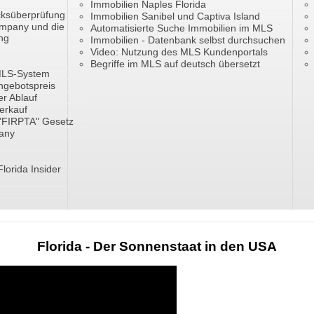
Immobilien Naples Florida
cksüberprüfung
Immobilien Sanibel und Captiva Island
ompany und die
Automatisierte Suche Immobilien im MLS
ng
Immobilien - Datenbank selbst durchsuchen
Video: Nutzung des MLS Kundenportals
Begriffe im MLS auf deutsch übersetzt
 MLS-System
ngebotspreis
er Ablauf
erkauf
 "FIRPTA" Gesetz
pany
Florida Insider
Florida - Der Sonnenstaat in den USA