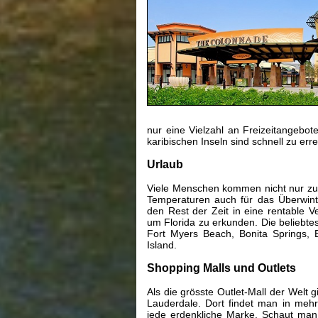
nur eine Vielzahl an Freizeitangebo
karibischen Inseln sind schnell zu err
Urlaub
Viele Menschen kommen nicht nur zu
Temperaturen auch für das Überwint
den Rest der Zeit in eine rentable V
um Florida zu erkunden. Die beliebtes
Fort Myers Beach, Bonita Springs, 
Island.
Shopping Malls und Outlets
Als die grösste Outlet-Mall der Welt 
Lauderdale. Dort findet man in mehr
jede erdenkliche Marke. Schaut man a