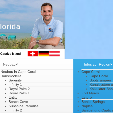
lorida
 Captiva Island
Neubau
Infos zur Region
Neubau in Cape Coral
Cape Coral
Hausmodelle
Cape Coral
Serenity
Bootsrampen
Infinity 1
Kanalsystem 
Royal Palm 2
Kalkulator Boo
Royal Palm 1
Fort Myers
Entity
Estero
Beach Cove
Bonita Springs
Sunshine Paradise
Naples
Infinity 2
Sanibel und Captiva