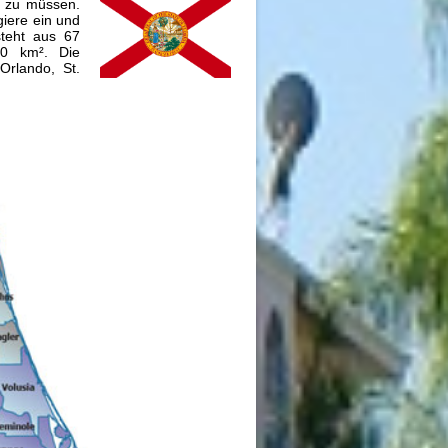
n zu müssen.
giere ein und
teht aus 67
00 km². Die
Orlando, St.