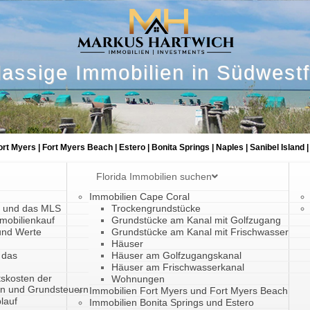
lassige Immobilien in Südwestf
ort Myers | Fort Myers Beach | Estero | Bonita Springs | Naples | Sanibel Island |
Florida Immobilien suchen
Immobilien Cape Coral
a und das MLS
Trockengrundstücke
mobilienkauf
Grundstücke am Kanal mit Golfzugang
und Werte
Grundstücke am Kanal mit Frischwasser
Häuser
 das
Häuser am Golfzugangskanal
Häuser am Frischwasserkanal
tskosten der
Wohnungen
en und Grundsteuern
Immobilien Fort Myers und Fort Myers Beach
lauf
Immobilien Bonita Springs und Estero