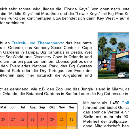
ich sehr schmal wird, liegen die „Florida Keys“. Von oben nach unt
 die “Middle Keys” mit Marathon und die “Lower Keys” mit Big Pine K
sten Punkt der kontinentalen USA befindet sich dann Key West – auf
der verbinden.
zahl an
Freizeit- und Themenparks
: das berühmte
os in Orlando, das Kennedy Space Center in Cape
h Gardens in Tampa, Big Kahuna’s in Destin, Wet
wie SeaWorld und Discovery Cove in Orlando und
, um nur ein paar zu nennen. Ebenso gibt es eine
e den Everglades National Park, das Big Cypress
ational Park oder die Dry Tortugas am Ende der
aktionen sind hier natürlich die Alligatoren und
bt es genügend, wie z.B. den Zoo und das Jungle Island in Miami, 
n Orlando, die Botanical Gardens in Sanford oder die Big Cat rescue i
Mit mehr als 1.450
Golf
führend und bietet Golfs
das sonnige Wetter ein 
Stelle mit mehr als 9
Mehrheit der Golfplätze 
ohne Mitgliedschaft besp