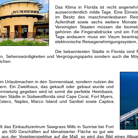
Das Klima in Florida ist recht angene
ausserordentlich milde Tage. Eine Einre
im Besitz des maschinenlesbaren Reis
Aufenthalt sowie sechs weitere Monate g
Vereinigten Staaten müssen die biomet
gehören die Fingerabdrücke und ein Foto
Tage andauern muss ein Visum beantragt 
elektronische Reisegenehmigungssystem,
Die bekanntesten Städte in Florida sind 
ten, Sehenswürdigkeiten und Vergnügungsparks sondern auch die Mögl
eichen.
m Urlaubmachen in den Sonnenstaat, sondern nutzen die
ern. Ein Zweithaus, das gekauft oder gebaut wurde und
ermietung gegeben wird ist somit die perfekte Heimbasis,
ten Städte in Südwestflorida sind Cape Coral, Fort Myers,
Estero, Naples, Marco Island und Sanibel sowie Captiva
gilt das Einkaufszentrum Sawgrass Mills in Sunrise bei Fort
 als 500 Geschäften auf klimatisierter Fläche so gut wie
us der Vogelperspektive auf die Mall, so wird das Bild eines Alligato