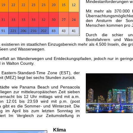
Mindestanforderungen wi
Mit mehr als 370.000 
Übernachtungsmöglichkei
den Ansturm der Sonn
Menschen kommen pro Jah
Durch die schier une
Bootsfahrern und Wasse
xistieren im staatlichen Einzugsbereich mehr als 4.500 Inseln, die g
 Seen und Wasserwegen.
ielfalt an Wanderwegen und Entdeckungspfaden, jedoch nur in gering
 in Walt
on
County.
ur Eastern-Standard-Time Zone (EST), der
it (MEZ) liegt bei sechs Stunden zurück.
 Städte wie Panama Beach und Pensacola
iegen zur mitteleuropäischen Zeit sieben
ternacht bis 12 Uhr mittags wird mit a.m.
on 12:01 bis 23:59 wird mit p.m. (post
a gibt es die Sommer- und Winterzeit. Die
g im April bis zum letzten Sonntag im
riert Im Vergleich zur Zeitumstellung in
Klima