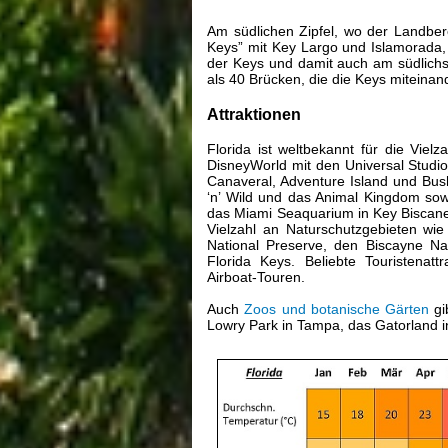
Am südlichen Zipfel, wo der Landbere
Keys” mit Key Largo und Islamorada,
der Keys und damit auch am südlich
als 40 Brücken, die die Keys miteinan
Attraktionen
Florida ist weltbekannt für die Viel
DisneyWorld mit den Universal Studi
Canaveral, Adventure Island und Bus
‘n’ Wild und das Animal Kingdom so
das Miami Seaquarium in Key Biscane
Vielzahl an Naturschutzgebieten wi
National Preserve, den Biscayne N
Florida Keys. Beliebte Touristenattr
Airboat-Touren.
Auch
Zoos und botanische Gärten
gi
Lowry Park in Tampa, das Gatorland i