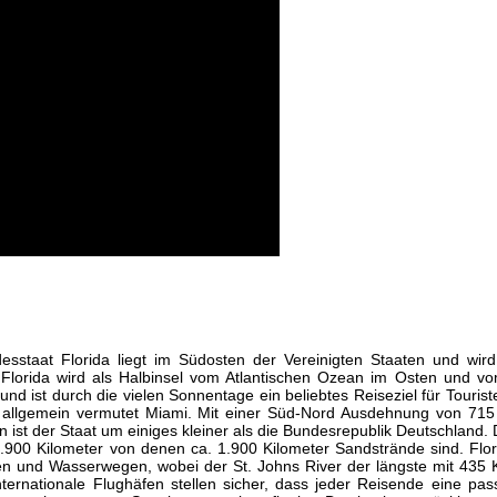
esstaat Florida liegt im Südosten der Vereinigten Staaten und wir
 Florida wird als Halbinsel vom Atlantischen Ozean im Osten und vo
und ist durch die vielen Sonnentage ein beliebtes Reiseziel für Tourist
e allgemein vermutet Miami. Mit einer Süd-Nord Ausdehnung von 715
n ist der Staat um einiges kleiner als die Bundesrepublik Deutschland.
2.900 Kilometer von denen ca. 1.900 Kilometer Sandstrände sind. Flor
n und Wasserwegen, wobei der St. Johns River der längste mit 435 K
ternationale Flug
häfen stellen sicher, dass jeder Reisende eine pa